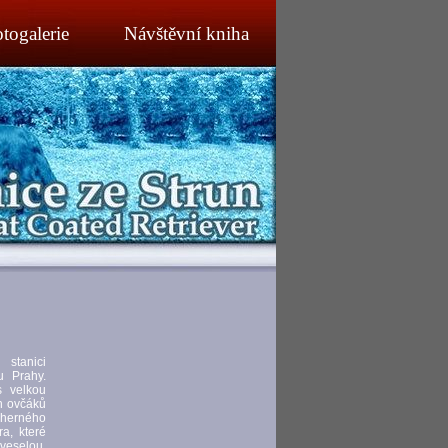
togalerie
Návštěvní kniha
stanici
u Prahy.
 velkou
h ovčáků
erného
a, které
veselou,