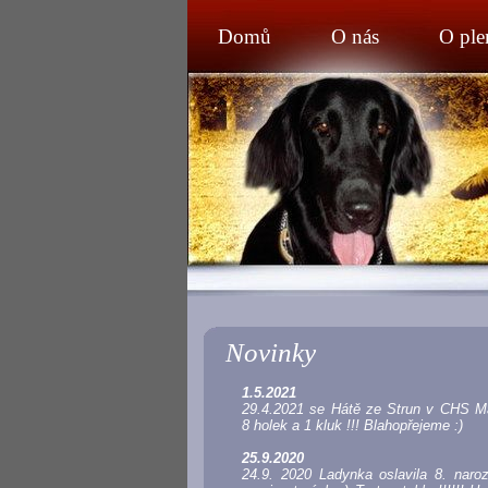
Domů
O nás
O ple
Novinky
1.5.2021
29.4.2021 se Hátě ze Strun v CHS Ma
8 holek a 1 kluk !!! Blahopřejeme :)
25.9.2020
24.9. 2020 Ladynka oslavila 8. naroz