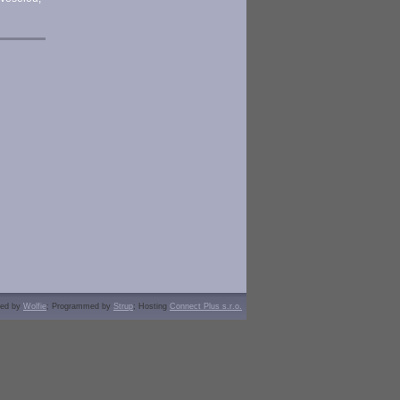
ned by
Wolfie
; Programmed by
Strup
; Hosting
Connect Plus s.r.o.