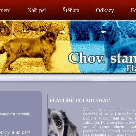
meni
Naši psi
Štěňata
Odkazy
Fo
FLATI MĚ UČÍ MILOVAT
Vítáme Vás v naší chov. 
urehata narodilo
nacházející se v Roztokách 
Bydlíme v rodinném domku s
zahradou. Po chovu německýc
se věnujeme chovu nádh
plemene Flat Coated Retriever
eniny a už patří
nás uchvátilo svou elegancí i 