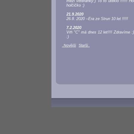
mezi veteránky:) To to uteklo !!!!!! H
holčičko :)
21.9.2020
26.8. 2020 --Era ze Strun 10 let !!!!!
7.2.2020
Vrh "C" má dnes 12 let!!!! Zdravíme :)
:)
..Novější
Starší..