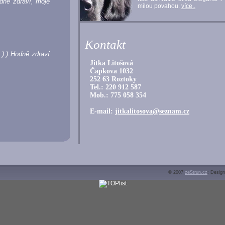
odně zdraví, moje
milou povahou.
více..
Kontakt
:):) Hodně zdraví
Jitka Litošová
Čapkova 1032
252 63 Roztoky
Tel.: 220 912 587
Mob.: 775 058 354
E-mail:
jitkalitosova@seznam.cz
© 2007
zeStrun.cz
; Desig